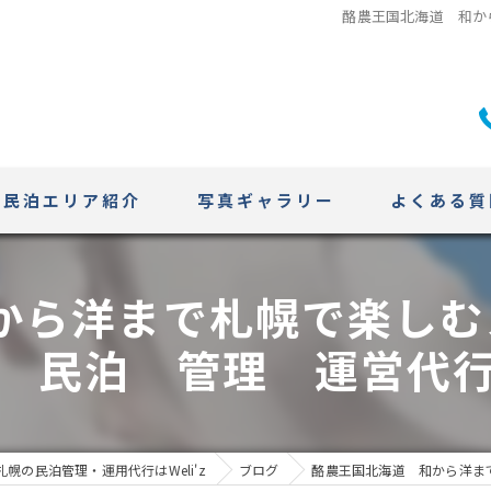
酪農王国北海道 和か
民泊エリア紹介
写真ギャラリー
よくある質
ニセコエリア
から洋まで札幌で楽しむ
札幌エリアの特性
 民泊 管理 運営代
幌の民泊管理・運用代行はWeli'z
ブログ
酪農王国北海道 和から洋ま