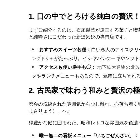
1. 口の中でとろける純白の贅沢！
まずご紹介するのは、石屋製菓が運営する菓子と喫茶
と純粋さにこだわった新進気鋭の専門店です。
おすすめスイーツ各種：
白い恋人のアイスクリ
ングドシャ
がたっぷり。イシヤパンケーキやソフト
アクセスも使い勝手も◯：
地下鉄大通駅の北改
グやランチメニューもあるので、気軽に立ち寄れ
2. 古民家で味わう和みと贅沢
都会の洗練された雰囲気から少し離れ、心落ち着く
まさりょう）」へ。
緑豊かな庭に囲まれた、昭和レトロな雰囲気を色濃
唯一無二の看板メニュー「いちごぜんざい」：