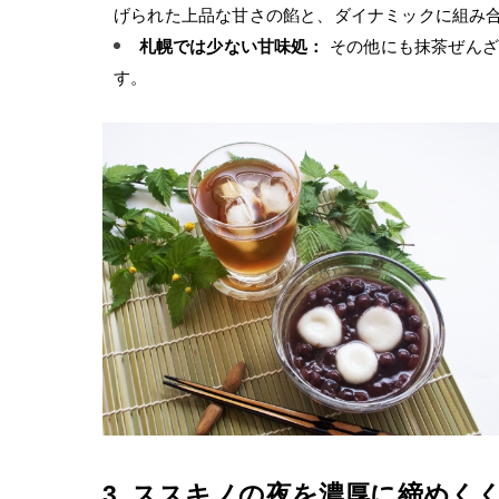
げられた上品な甘さの餡と、ダイナミックに組み
札幌では少ない甘味処：
 その他にも抹茶ぜん
す。
3. ススキノの夜を濃厚に締めく