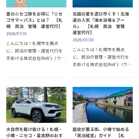
夏のニセコ旅をお得に「ニセ
北国の夏を遊び尽くす！北海
コサマーパス」とは？ 【札
道の人気「海水浴場＆プー
幌 民泊 管理 運営代行】
ル」 【札幌 民泊 管理
運営代行】
2026/07/31
2026/07/30
こんにちは！札幌市を拠点
こんにちは！札幌市を拠点
に、民泊の管理・運営代行を
に、民泊の管理・運営代行を
手掛ける株式会社Weli’z（ウィ
手掛ける株式会社Weli’z（ウィ
ライズ）です！冬の「スノー
ライズ）です！涼しいイメー
リゾート」としてのイメージ
ジのある北海道ですが、近
が強いニセコ・倶知安エリア
年、夏の昼間は30度を超える
ですが、近年のグリーンシー
真夏日になることも珍しくあ
ズンも…
りません…
大自然を駆け抜ける！札幌・
歴史が薫る街、小樽で始める
小樽・ニセコ・富良野のおす
「民泊経営」ガイド 【札