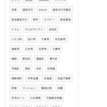
売買
運営代行
Airbnb
運営代行手数料
民泊運営代行
物件
エアビー
民泊管理
トマム
ホスピタリティ
白石区
ニセコ町
旭川市
千歳市
北広島市
恵庭市
江別市
石狩市
小樽市
相続
厚別区
清田区
豊平区
手稲区
南区
北区
豆知識
洞爺湖町
共有名義
北海道
収益不動産
除雪
マンション
騒音対策
地震
住宅ローン
火災保険
不動産豆知識