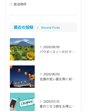
民泊物件
最近の投稿
Recent Posts
2026/08/05
パウダースノーだけではない魅力「ニセコ民泊のススメ」【ニセコ 民泊 管理 運営代行】
2026/08/03
北国の短い夏を熱く彩る！8月の注目イベント 【札幌 民泊 管理 運営代行】
2026/07/31
夏のニセコ旅をお得に「ニセコサマーパス」とは？ 【札幌 民泊 管理 運営代行】