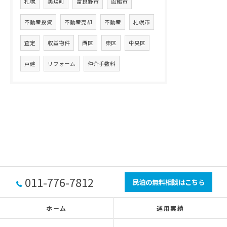
札幌
美瑛町
富良野市
函館市
不動産投資
不動産売却
不動産
札幌市
査定
収益物件
西区
東区
中央区
戸建
リフォーム
仲介手数料
011-776-7812
民泊の無料相談はこちら
ホーム
運用実績