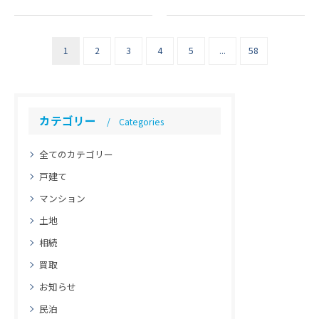
ライズ）です！近年、国内外
産投資や宿泊ビジネスにおい
から多くの観光客が訪れる北
て、絶対的なブランド力を持
海道。大自然や美食、冬の極
つ「札幌」や、地価の高騰が
1
2
3
4
5
...
58
上パウダースノーなど、その
続く「…
魅力は…
カテゴリー
Categories
全てのカテゴリー
戸建て
マンション
土地
相続
買取
お知らせ
民泊