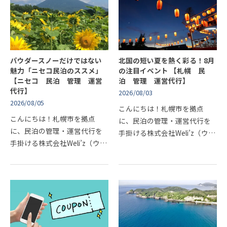
パウダースノーだけではない
北国の短い夏を熱く彩る！8月
魅力「ニセコ民泊のススメ」
の注目イベント 【札幌 民
【ニセコ 民泊 管理 運営
泊 管理 運営代行】
代行】
2026/08/03
2026/08/05
こんにちは！札幌市を拠点
こんにちは！札幌市を拠点
に、民泊の管理・運営代行を
に、民泊の管理・運営代行を
手掛ける株式会社Weli’z（ウィ
手掛ける株式会社Weli’z（ウィ
ライズ）です！カラッとした
ライズ）です！極上のパウダ
爽やかな風と、雄大な自然の
ースノーと世界水準の大自然
美しさが際立つ8月の北海道。
を擁し、国際的なマウンテン
冬の雪景色とは一変し、街も
リゾートとして不動の地位を
自然も…
築いた…