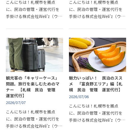
こんにちは！札幌市を拠点
こんにちは！札幌市を拠点
に、民泊の管理・運営代行を
に、民泊の管理・運営代行を
手掛ける株式会社Weli’z（ウィ
手掛ける株式会社Weli’z（ウィ
ライズ）です！北海道の夏を
ライズ）です！札幌に本格的
鮮やかに彩る花火大会。その
な夏の訪れを告げる、大規模
中でも、都市の活気と自然の
なビールイベント「さっぽろ
美しさが調和する「札幌・小
大通ビアガーデン」。大通公
樽・ニ…
園（5丁…
観光客の「キャリーケース」
魅力いっぱい！ 民泊のスス
問題。旅行を楽しむためのマ
メ 「富良野エリア」編【札
ナー 【札幌 民泊 管理
幌 民泊 管理 運営代行】
運営代行】
2026/07/06
2026/07/07
こんにちは！札幌市を拠点
こんにちは！札幌市を拠点
に、民泊の管理・運営代行を
に、民泊の管理・運営代行を
手掛ける株式会社Weli’z（ウィ
手掛ける株式会社Weli’z（ウィ
ライズ）です！北海道の不動