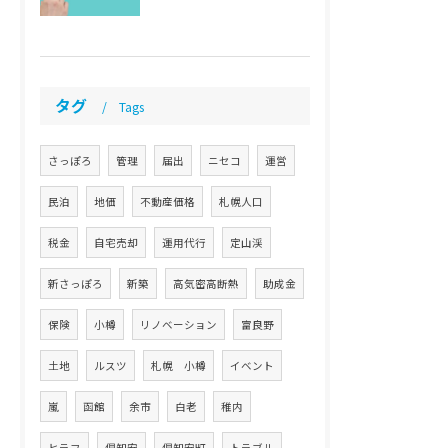
タグ
Tags
さっぽろ
管理
届出
ニセコ
運営
民泊
地価
不動産価格
札幌人口
税金
自宅売却
運用代行
定山渓
新さっぽろ
新築
高気密高断熱
助成金
保険
小樽
リノベーション
富良野
土地
ルスツ
札幌 小樽
イベント
嵐
函館
余市
白老
稚内
ヒラフ
倶知安
倶知安町
トラブル