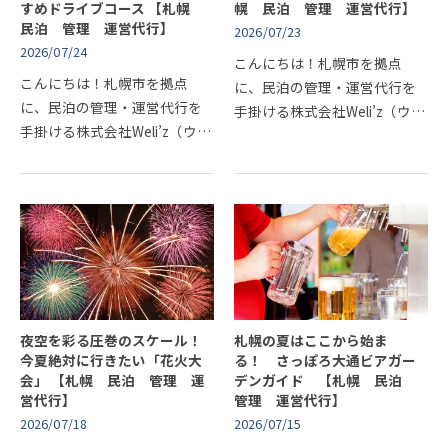
すめドライブコース 【札幌
幌 民泊 管理 運営代行】
民泊 管理 運営代行】
2026/07/23
2026/07/24
こんにちは！札幌市を拠点
こんにちは！札幌市を拠点
に、民泊の管理・運営代行を
に、民泊の管理・運営代行を
手掛ける株式会社Weli’z（ウィ
手掛ける株式会社Weli’z（ウィ
ライズ）です！札幌からわず
ライズ）です！北海道ドライ
か30～40分という抜群のアク
ブの醍醐味は、地平線まで続
セスを誇り、年間を通じて多
く一本道や、刻一刻と表情を
くの観光客が訪れる小樽市。
変える大自然の絶景に出会え
観光需…
ること…
夜空を彩る圧巻のスケール！
札幌の夏はここから始ま
今夏絶対に行きたい「花火大
る！ さっぽろ大通ビアガー
会」 【札幌 民泊 管理 運
デンガイド 【札幌 民泊
営代行】
管理 運営代行】
2026/07/18
2026/07/15