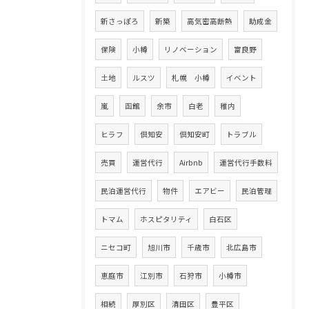
新さっぽろ
新築
高気密高断熱
助成金
保険
小樽
リノベーション
富良野
土地
ルスツ
札幌 小樽
イベント
嵐
函館
余市
白老
稚内
ヒラフ
倶知安
倶知安町
トラブル
売買
運営代行
Airbnb
運営代行手数料
民泊運営代行
物件
エアビー
民泊管理
トマム
ホスピタリティ
白石区
ニセコ町
旭川市
千歳市
北広島市
恵庭市
江別市
石狩市
小樽市
相続
厚別区
清田区
豊平区