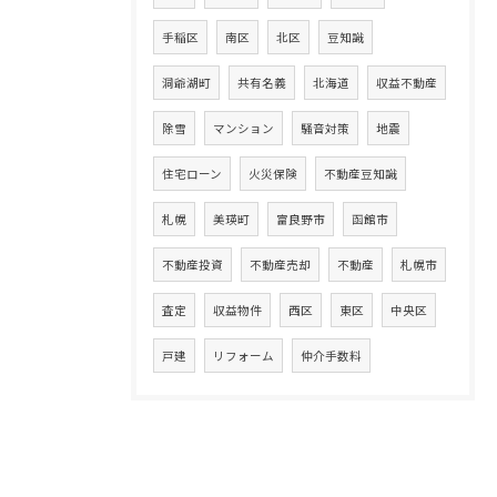
手稲区
南区
北区
豆知識
洞爺湖町
共有名義
北海道
収益不動産
除雪
マンション
騒音対策
地震
住宅ローン
火災保険
不動産豆知識
札幌
美瑛町
富良野市
函館市
不動産投資
不動産売却
不動産
札幌市
査定
収益物件
西区
東区
中央区
戸建
リフォーム
仲介手数料