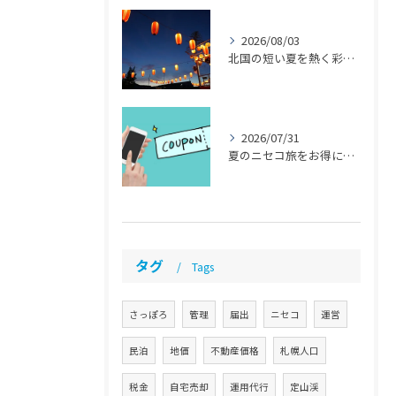
2026/08/03
北国の短い夏を熱く彩る！8月の注目イベント 【札幌 民泊 管理 運営代行】
2026/07/31
夏のニセコ旅をお得に「ニセコサマーパス」とは？ 【札幌 民泊 管理 運営代行】
タグ
Tags
さっぽろ
管理
届出
ニセコ
運営
民泊
地価
不動産価格
札幌人口
税金
自宅売却
運用代行
定山渓