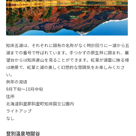
知床五湖は、それぞれに固有の名称がなく時計回りに一湖から五
湖までの番号で呼ばれています。手つかずの原生林に囲まれ、展
望台からは知床連山を見ることができます。紅葉が湖面に映る様
は絶景で、紅葉と湖の美しく幻想的な雰囲気をお楽しみくださ
い。
例年の見頃
9月下旬〜10月中旬
住所
北海道斜里郡斜里町知床国立公園内
ライトアップ
なし
登別温泉地獄谷