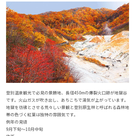
登別温泉観光で必見の景勝地、長径450mの爆裂火口跡が地獄谷
です。火山ガスが吹き出し、あちこちで湯気が上がっています。
地獄を彷彿とさせる荒々しい景観と登別原生林と呼ばれる森林地
帯の色づく紅葉は独特の雰囲気です。
例年の見頃
9月下旬～10月中旬