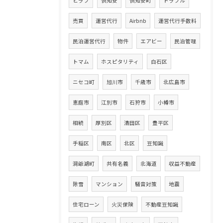
ヒラフ
倶知安
倶知安町
トラブル
売買
運営代行
Airbnb
運営代行手数料
民泊運営代行
物件
エアビー
民泊管理
トマム
ホスピタリティ
白石区
ニセコ町
旭川市
千歳市
北広島市
恵庭市
江別市
石狩市
小樽市
相続
厚別区
清田区
豊平区
手稲区
南区
北区
豆知識
洞爺湖町
共有名義
北海道
収益不動産
除雪
マンション
騒音対策
地震
住宅ローン
火災保険
不動産豆知識