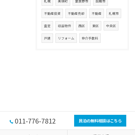
札幌
美瑛町
富良野市
函館市
不動産投資
不動産売却
不動産
札幌市
査定
収益物件
西区
東区
中央区
戸建
リフォーム
仲介手数料
011-776-7812
民泊の無料相談はこちら