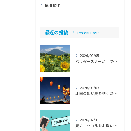
民泊物件
最近の投稿
Recent Posts
2026/08/05
パウダースノーだけではない魅力「ニセコ民泊のススメ」【ニセコ 民泊 管理 運営代行】
2026/08/03
北国の短い夏を熱く彩る！8月の注目イベント 【札幌 民泊 管理 運営代行】
2026/07/31
夏のニセコ旅をお得に「ニセコサマーパス」とは？ 【札幌 民泊 管理 運営代行】