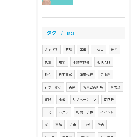
タグ
Tags
さっぽろ
管理
届出
ニセコ
運営
民泊
地価
不動産価格
札幌人口
税金
自宅売却
運用代行
定山渓
新さっぽろ
新築
高気密高断熱
助成金
保険
小樽
リノベーション
富良野
土地
ルスツ
札幌 小樽
イベント
嵐
函館
余市
白老
稚内