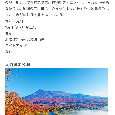
の群生地としても有名で高山植物やアカエゾ松に囲まれた神秘的
な沼です。周囲の赤、黄色に染まった木々が神仙沼に映る景色は
まさに自然の神秘と言えるでしょう。
例年の見頃
9月下旬～10月上旬
住所
北海道岩内郡共和町前田
ライトアップ
なし
大沼国定公園