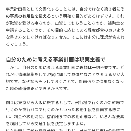
事業計画書として文書化することには、自分ではなく
第３者にそ
の事業の有用性を伝える
という明確な目的があるはずです。それ
が融資を受ける事なのか、出資してもらうことなのか、補助金を
申請することなのか、その目的に応じてある程度都合の良いよう
な書き方をしなければなりません。そこには多分に理想が含まれ
るでしょう。
自分のために考える事業計画は現実主義で
しかし、自分のために考える事業計画に
理想は一切不要
です。ど
れだけ情報収集をして現実に即して具体的なことを考えるかが大
切です。なぜならそうしておくことで、計画通りに進まなくなっ
た時の軌道修正ができるからです。
例えば東京から大阪に旅するとして、飛行機で行くのか新幹線で
行くのか夜行バスで行くのかといった移動手段を計画する際に
は、料金や移動時間、宿泊地までの移動距離など、いろんな要素
を検討してから交通手段を決定しますよね。
色々計画して飛行機を予約したけれど、出発前日に天候の影響で