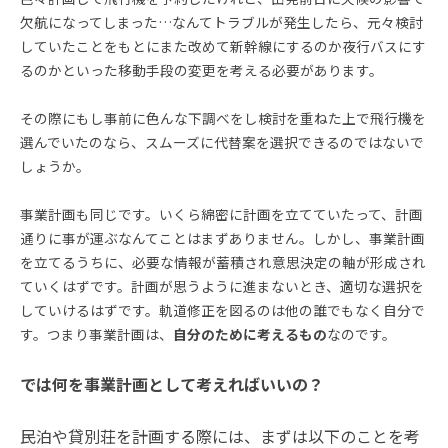
欠航になってしまった…なんてトラブルが発生したら、元々検討
していたことをもとにまた改めて新幹線にするのか夜行バスにす
るのかといった移動手段の変更を考える必要があります。
その際にもし事前に色んな下調べをし検討を重ねた上で飛行機を
選んでいたのなら、スムーズに代替案を選択できるのではないで
しょうか。
事業計画も同じです。いくら綿密に計画を立てていたって、計画
通りに事が運ぶなんてことはまずありません。しかし、事業計画
を立てるうちに、必要な情報が蓄積され意思決定の軸が形成され
ていくはずです。計画が思うように進まないとき、適切な選択を
していけるはずです。軌道修正を図るのは他の誰でもなく自分で
す。つまり事業計画は、
自分のために考えるもの
なのです。
では何を事業計画として考えればいいの？
民泊や貸別荘を計画する際には、まずは以下のことを考