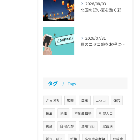
2026/08/03
北国の短い夏を熱く彩る！8月の注目イベント 【札幌 民泊 管理 運営代行】
2026/07/31
夏のニセコ旅をお得に「ニセコサマーパス」とは？ 【札幌 民泊 管理 運営代行】
タグ
Tags
さっぽろ
管理
届出
ニセコ
運営
民泊
地価
不動産価格
札幌人口
税金
自宅売却
運用代行
定山渓
新さっぽろ
新築
高気密高断熱
助成金