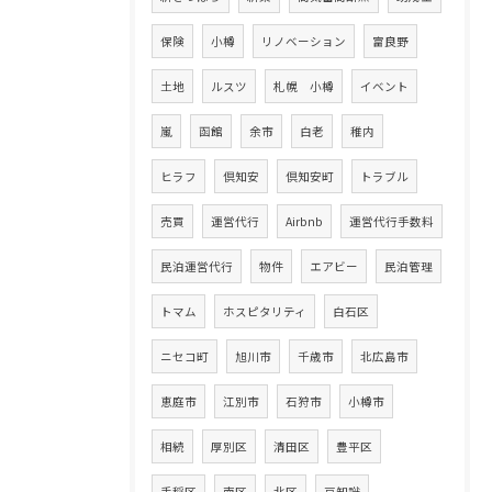
保険
小樽
リノベーション
富良野
土地
ルスツ
札幌 小樽
イベント
嵐
函館
余市
白老
稚内
ヒラフ
倶知安
倶知安町
トラブル
売買
運営代行
Airbnb
運営代行手数料
民泊運営代行
物件
エアビー
民泊管理
トマム
ホスピタリティ
白石区
ニセコ町
旭川市
千歳市
北広島市
恵庭市
江別市
石狩市
小樽市
相続
厚別区
清田区
豊平区
手稲区
南区
北区
豆知識