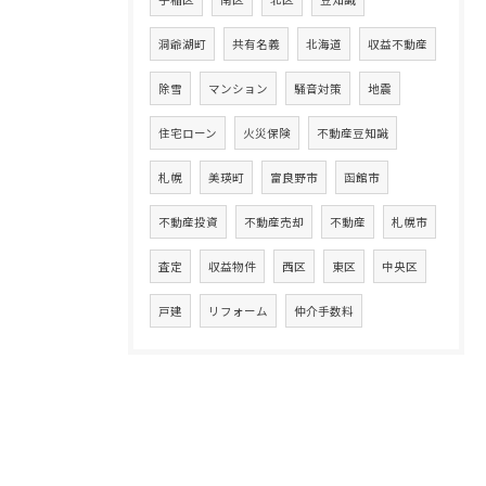
洞爺湖町
共有名義
北海道
収益不動産
除雪
マンション
騒音対策
地震
住宅ローン
火災保険
不動産豆知識
札幌
美瑛町
富良野市
函館市
不動産投資
不動産売却
不動産
札幌市
査定
収益物件
西区
東区
中央区
戸建
リフォーム
仲介手数料