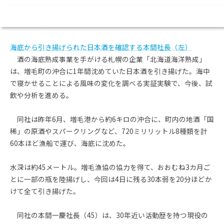
道新にこんな記事が掲載されてました。
海底から引き揚げられた日本酒を確認する本間社長（左）
酒の海底熟成事業を手がける札幌の企業「北海道海洋熟成」
は、増毛町の沖合に1年間沈めていた日本酒を引き揚げた。海中
で寝かせることによる風味の変化を調べる実証実験で、今後、試
飲や分析を進める。
同社は昨年6月、増毛港から約6キロの沖合に、町内の地酒「国
稀」の原酒やスパークリングなど、720ミリリットル8種類を計
60本ほど漁船で運び、海底に沈めた。
水深は約45メートル。増毛漁協の協力を得て、おおむね3カ月ご
とに一部の瓶を陸揚げし、今回は4日に残る30本弱を20分ほどか
けて全て引き揚げた。
同社の本間一慶社長（45）は、30年近い活動歴を持つ現役の