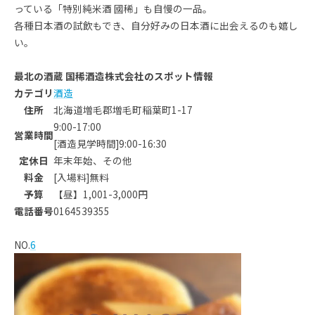
っている「特別純米酒 國稀」も自慢の一品。
各種日本酒の試飲もでき、自分好みの日本酒に出会えるのも嬉し
い。
最北の酒蔵 国稀酒造株式会社のスポット情報
カテゴリ
酒造
住所
北海道増毛郡増毛町稲葉町1-17
9:00-17:00
営業時間
[酒造見学時間]9:00-16:30
定休日
年末年始、その他
料金
[入場料]無料
予算
【昼】1,001-3,000円
電話番号
0164539355
NO.
6