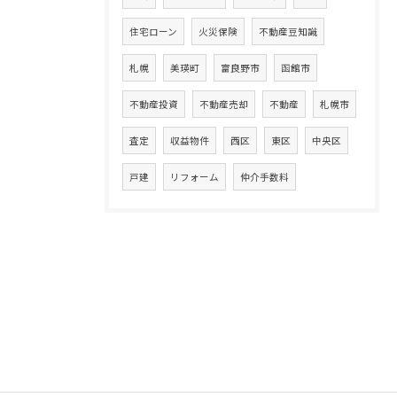
住宅ローン
火災保険
不動産豆知識
札幌
美瑛町
富良野市
函館市
不動産投資
不動産売却
不動産
札幌市
査定
収益物件
西区
東区
中央区
戸建
リフォーム
仲介手数料