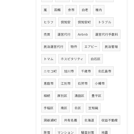
嵐
函館
余市
白老
稚内
ヒラフ
倶知安
倶知安町
トラブル
売買
運営代行
Airbnb
運営代行手数料
民泊運営代行
物件
エアビー
民泊管理
トマム
ホスピタリティ
白石区
ニセコ町
旭川市
千歳市
北広島市
恵庭市
江別市
石狩市
小樽市
相続
厚別区
清田区
豊平区
手稲区
南区
北区
豆知識
洞爺湖町
共有名義
北海道
収益不動産
除雪
マンション
騒音対策
地震