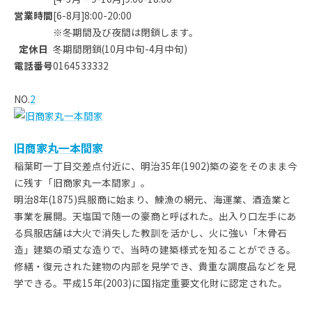
営業時間
[6-8月]8:00-20:00
※冬期間及び夜間は閉鎖します。
定休日
冬期間閉鎖(10月中旬-4月中旬)
電話番号
0164533332
NO.
2
旧商家丸一本間家
稲葉町一丁目交差点付近に、明治35年(1902)築の姿をそのまま今
に残す「旧商家丸一本間家」。
明治8年(1875)呉服商に始まり、鰊漁の網元、海運業、酒造業と
事業を展開。天塩国で随一の豪商と呼ばれた。出入り口左手にあ
る呉服店舗は大火で消失した教訓を活かし、火に強い「木骨石
造」建築の頑丈な造りで、当時の建築様式を知ることができる。
修繕・復元された建物の内部を見学でき、貴重な調度品などを見
学できる。平成15年(2003)に国指定重要文化財に認定された。