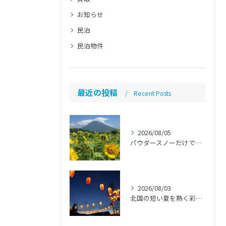
お知らせ
民泊
民泊物件
最近の投稿
Recent Posts
2026/08/05
パウダースノーだけではない魅力「ニセコ民泊のススメ」【ニセコ 民泊 管理 運営代行】
2026/08/03
北国の短い夏を熱く彩る！8月の注目イベント 【札幌 民泊 管理 運営代行】