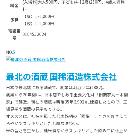
[入浴料]大人500円、子ども(4-12歳)250円、4歳未満無
料金
料
【昼】1-1,000円
予算
【夜】1-1,000円
電話番
0164552024
号
NO.
5
最北の酒蔵 国稀酒造株式会社
日本で最北端にある酒蔵で、創業は明治15年(1882)。
創業から20年間は、旧本店でもある重要文化財「旧商家丸一本間
家」で醸造。現在の酒蔵は明治35年(1902)に建設したもので、工
場見学や酒蔵の見学もできる。
オススメは、社名を冠した代表銘柄の「國稀」。辛さをおさえま
ろやかでスッキリとした芳醇な味わい。
米の旨さを生かし、純米酒ながらスッキリとした飲み口に仕上が