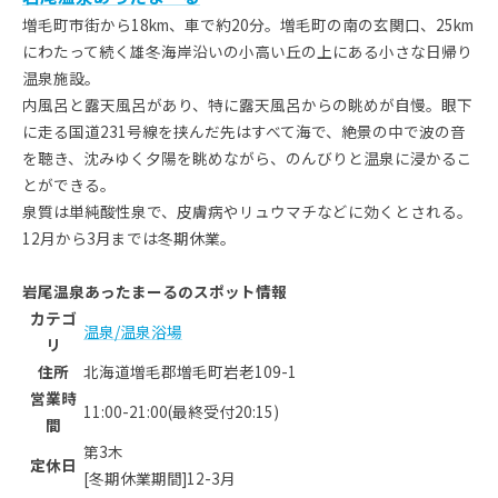
増毛町市街から18km、車で約20分。増毛町の南の玄関口、25km
にわたって続く雄冬海岸沿いの小高い丘の上にある小さな日帰り
温泉施設。
内風呂と露天風呂があり、特に露天風呂からの眺めが自慢。眼下
に走る国道231号線を挟んだ先はすべて海で、絶景の中で波の音
を聴き、沈みゆく夕陽を眺めながら、のんびりと温泉に浸かるこ
とができる。
泉質は単純酸性泉で、皮膚病やリュウマチなどに効くとされる。
12月から3月までは冬期休業。
岩尾温泉あったまーるのスポット情報
カテゴ
温泉/温泉浴場
リ
住所
北海道増毛郡増毛町岩老109-1
営業時
11:00-21:00(最終受付20:15)
間
第3木
定休日
[冬期休業期間]12-3月