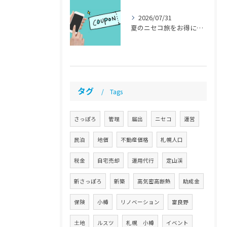
2026/07/31
夏のニセコ旅をお得に「ニセコサマーパス」とは？ 【札幌 民泊 管理 運営代行】
タグ
Tags
さっぽろ
管理
届出
ニセコ
運営
民泊
地価
不動産価格
札幌人口
税金
自宅売却
運用代行
定山渓
新さっぽろ
新築
高気密高断熱
助成金
保険
小樽
リノベーション
富良野
土地
ルスツ
札幌 小樽
イベント