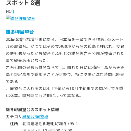
スポット 8選
NO.
1
雄冬岬展望台
北海道増毛郡増毛町にある、日本海を一望できる標高135メート
ルの展望台。かつてはその立地環境から陸の孤島と呼ばれ、交通
の便も悪かったが展望台とふもとの雄冬岬岩石公園が整備された
事で観光名所となった。
岩石公園の景観も雄冬ならでは。晴れた日には積丹半島から天売
島と焼尻島まで眺めることが可能で、特に夕陽が沈む時間は絶景
である
。展望台に入れるのは4月下旬から10月中旬までの間だけで冬季
は休業。開放時間も時期によって異なる。
雄冬岬展望台のスポット情報
カテゴリ
展望台/展望地
住所
北海道増毛郡増毛町雄冬795-1
[4-5月・9-10月]9:00-18:00