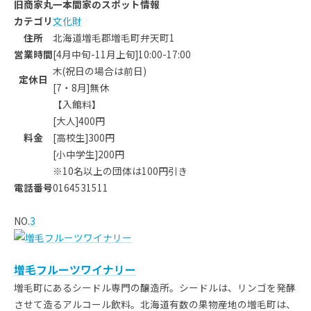
旧商家丸一本間家のスポット情報
カテゴリ
文化財
住所
北海道増毛郡増毛町弁天町1
営業時間
[4月中旬-11月上旬]10:00-17:00
木(祝日の場合は前日)
定休日
[7・8月]無休
【入館料】
[大人]400円
料金
[高校生]300円
[小中学生]200円
※10名以上の団体は100円引き
電話番号
0164531511
NO.
3
増毛フルーツワイナリー
増毛町にあるシードル専門の醸造所。シードルは、リンゴを発酵
させて造るアルコール飲料。北海道有数の果物産地の増毛町は、