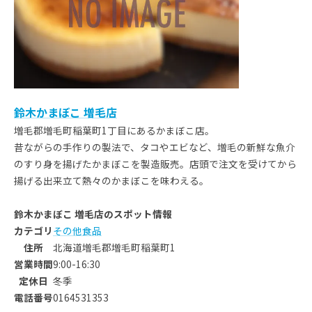
鈴木かまぼこ 増毛店
増毛郡増毛町稲葉町1丁目にあるかまぼこ店。
昔ながらの手作りの製法で、タコやエビなど、増毛の新鮮な魚介
のすり身を揚げたかまぼこを製造販売。店頭で注文を受けてから
揚げる出来立て熱々のかまぼこを味わえる。
鈴木かまぼこ 増毛店のスポット情報
カテゴリ
その他食品
住所
北海道増毛郡増毛町稲葉町1
営業時間
9:00-16:30
定休日
冬季
電話番号
0164531353