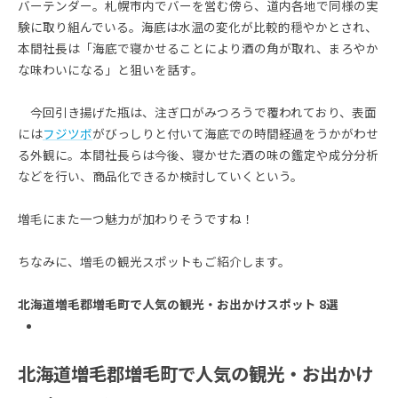
バーテンダー。札幌市内でバーを営む傍ら、道内各地で同様の実
験に取り組んでいる。海底は水温の変化が比較的穏やかとされ、
本間社長は「海底で寝かせることにより酒の角が取れ、まろやか
な味わいになる」と狙いを話す。
今回引き揚げた瓶は、注ぎ口がみつろうで覆われており、表面
には
フジツボ
がびっしりと付いて海底での時間経過をうかがわせ
る外観に。本間社長らは今後、寝かせた酒の味の鑑定や成分分析
などを行い、商品化できるか検討していくという。
増毛にまた一つ魅力が加わりそうですね！
ちなみに、増毛の観光スポットもご紹介します。
北海道増毛郡増毛町で人気の観光・お出かけスポット 8選
北海道増毛郡増毛町で人気の観光・お出かけ