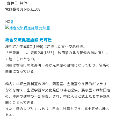
定休日
無休
電話番号
0164531108
NO.
8
総合交流促進施設 元陣屋
増毛町が平成8年(1996)に建設した文化交流施設。
「元陣屋」は、安政2年(1855)に秋田藩の北方警備の詰め所とし
て建てられたもの。
現在は増毛町の永寿町一帯が元陣屋の跡地になっており、名所の
由来になっている。
館内には郷土資料室のほか、図書室、会議室や多目的ギャラリー
などを備え、生涯学習や文化発信の場を提供。展示室では秋田藩
の元陣屋の建物の一部が復元され、中に入ると武士たちの会話を
聞くこともできる。
また、鎧のレプリカもあり、自由に試着もでき、武士気分も味わ
える。