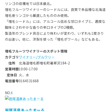
リンゴの収穫地では日本最北。
増毛フルーツワイナリーのシードルには、良質で多品種な北海道
増毛産リンゴから厳選したもののみ使用。
「増毛シードル」には、アルコール低めな甘口タイプと、適度な
酸味とさわやかな香りの辛口タイプの2種類。
製造年のブレンド具合により味わいが変わり、いずれも1度きり
の出逢い。他に、洋梨を使った「増毛ポワール」などもある。
増毛フルーツワイナリーのスポット情報
カテゴリ
ワイナリー/ブルワリー
住所
北海道増毛郡増毛町暑寒沢184-2
営業時間
10:00-17:00
定休日
火、水
電話番号
0164531668
NO.
4
岩尾温泉あったまーる