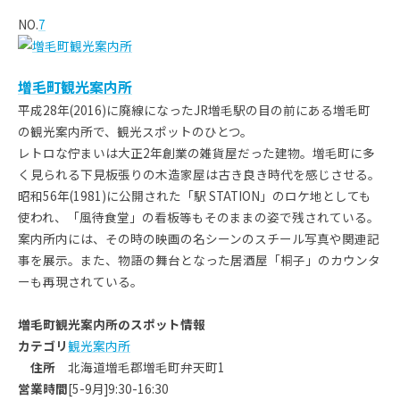
NO.
7
増毛町観光案内所
平成28年(2016)に廃線になったJR増毛駅の目の前にある増毛町
の観光案内所で、観光スポットのひとつ。
レトロな佇まいは大正2年創業の雑貨屋だった建物。増毛町に多
く見られる下見板張りの木造家屋は古き良き時代を感じさせる。
昭和56年(1981)に公開された「駅 STATION」のロケ地としても
使われ、「風待食堂」の看板等もそのままの姿で残されている。
案内所内には、その時の映画の名シーンのスチール写真や関連記
事を展示。また、物語の舞台となった居酒屋「桐子」のカウンタ
ーも再現されている。
増毛町観光案内所のスポット情報
カテゴリ
観光案内所
住所
北海道増毛郡増毛町弁天町1
営業時間
[5-9月]9:30-16:30