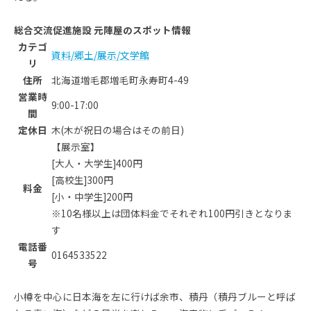
総合交流促進施設 元陣屋のスポット情報
カテゴ
資料/郷土/展示/文学館
リ
住所
北海道増毛郡増毛町永寿町4-49
営業時
9:00-17:00
間
定休日
木(木が祝日の場合はその前日)
【展示室】
[大人・大学生]400円
[高校生]300円
料金
[小・中学生]200円
※10名様以上は団体料金でそれぞれ100円引きとなりま
す
電話番
0164533522
号
小樽を中心に日本海を左に行けば余市、積丹（積丹ブルーと呼ば