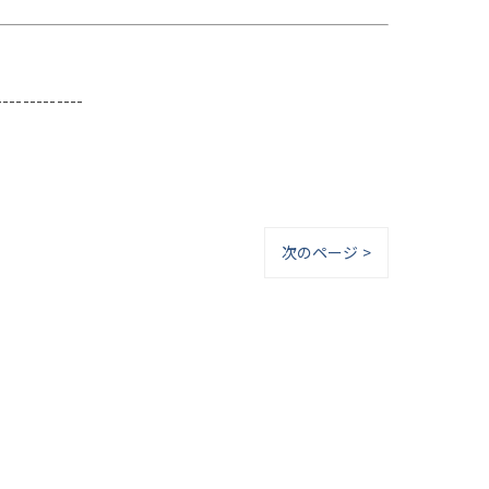
-------------
次のページ >