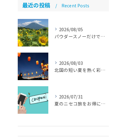
最近の投稿
Recent Posts
2026/08/05
パウダースノーだけではない魅力「ニセコ民泊のススメ」【ニセコ 民泊 管理 運営代行】
2026/08/03
北国の短い夏を熱く彩る！8月の注目イベント 【札幌 民泊 管理 運営代行】
2026/07/31
夏のニセコ旅をお得に「ニセコサマーパス」とは？ 【札幌 民泊 管理 運営代行】