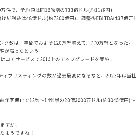
0万件で、予約額は同16%増の733億ドル(約11兆円)。
後純利益は48億ドル(約7200億円)、調整後EBITDAは37億万ド
。
グ数は、年間でおよそ120万軒増えて、770万軒となった。
率が高ったという。
3年はコアサービスで20以上のアップグレードを実施。
ティブリスティングの数が過去最高になるなど、2023年は
化で12%～14%増の20億3000万ドル(約3045億円)～2
いますが、
したようですね！