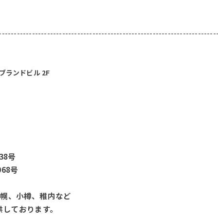
------------------------------------------------------------------------
ブランドビル 2F
38号
68号
札幌、小樽、稚内など
供しております。