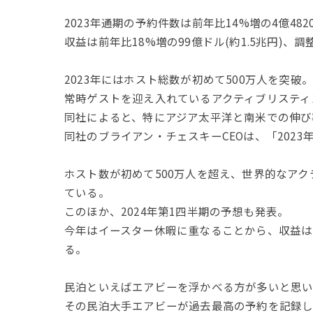
2023年通期の予約件数は前年比14%増の4億482
収益は前年比18%増の99億ドル(約1.5兆円)、調整
2023年にはホスト総数が初めて500万人を突破
常時ゲストを迎え入れているアクティブリスティン
同社によると、特にアジア太平洋と南米での伸び
同社のブライアン・チェスキーCEOは、「202
ホスト数が初めて500万人を超え、世界的なアク
ている。
このほか、2024年第1四半期の予想も発表。
今年はイースター休暇に重なることから、収益は前年同期
る。
民泊といえばエアビーを浮かべる方が多いと思
その民泊大手エアビーが過去最高の予約を記録