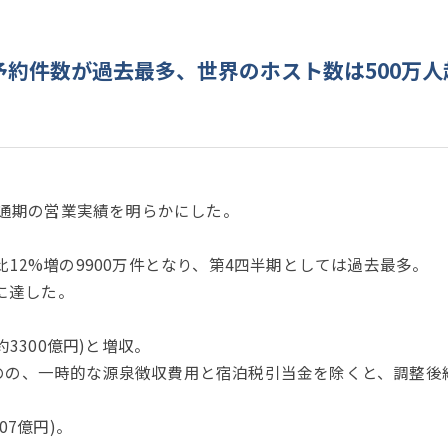
予約件数が過去最多、世界のホスト数は500万人
び通期の営業実績を明らかにした。
12%増の9900万件となり、第4四半期としては過去最多。
)に達した。
3300億円)と増収。
たものの、一時的な源泉徴収費用と宿泊税引当金を除くと、調整後純利
07億円)。