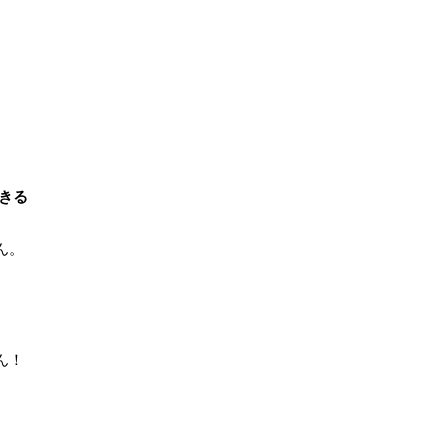
きる
ん。
ん！