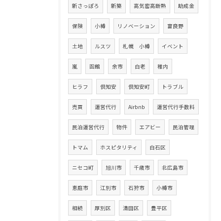
新さっぽろ
新築
高気密高断熱
助成金
保険
小樽
リノベーション
富良野
土地
ルスツ
札幌 小樽
イベント
嵐
函館
余市
白老
稚内
ヒラフ
倶知安
倶知安町
トラブル
売買
運営代行
Airbnb
運営代行手数料
民泊運営代行
物件
エアビー
民泊管理
トマム
ホスピタリティ
白石区
ニセコ町
旭川市
千歳市
北広島市
恵庭市
江別市
石狩市
小樽市
相続
厚別区
清田区
豊平区