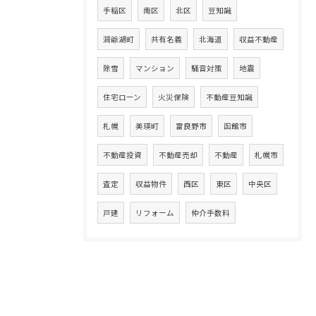
手稲区
南区
北区
豆知識
洞爺湖町
共有名義
北海道
収益不動産
除雪
マンション
騒音対策
地震
住宅ローン
火災保険
不動産豆知識
札幌
美瑛町
富良野市
函館市
不動産投資
不動産売却
不動産
札幌市
査定
収益物件
西区
東区
中央区
戸建
リフォーム
仲介手数料