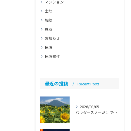
マンション
土地
相続
買取
お知らせ
民泊
民泊物件
最近の投稿
Recent Posts
2026/08/05
パウダースノーだけではない魅力「ニセコ民泊のススメ」【ニセコ 民泊 管理 運営代行】