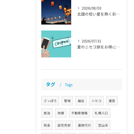
2026/08/03
北国の短い夏を熱く彩る！8月の注目イベント 【札幌 民泊 管理 運営代行】
2026/07/31
夏のニセコ旅をお得に「ニセコサマーパス」とは？ 【札幌 民泊 管理 運営代行】
タグ
Tags
さっぽろ
管理
届出
ニセコ
運営
民泊
地価
不動産価格
札幌人口
税金
自宅売却
運用代行
定山渓